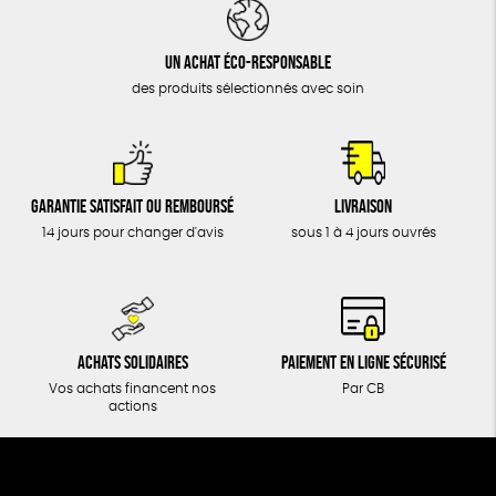
DONS
TOUT
Un achat éco-responsable
des produits sélectionnés avec soin
Garantie satisfait ou remboursé
Livraison
14 jours pour changer d'avis
sous 1 à 4 jours ouvrés
Achats solidaires
Paiement en ligne sécurisé
Vos achats financent nos
Par CB
actions