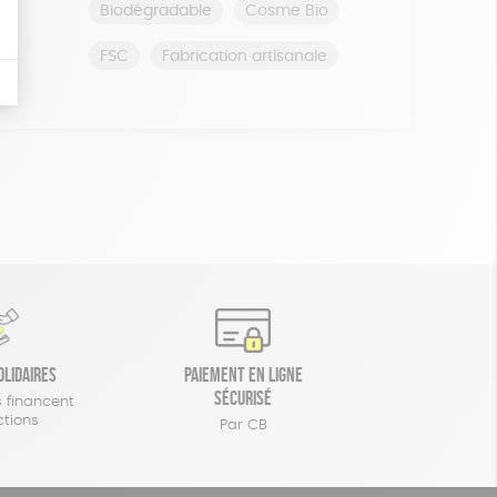
Biodégradable
Cosme Bio
FSC
Fabrication artisanale
olidaires
Paiement en ligne
sécurisé
 financent
ctions
Par CB