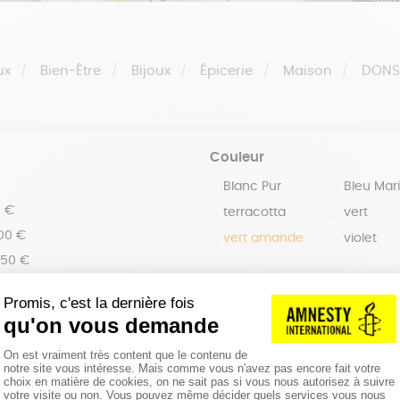
ux
Bien-Être
Bijoux
Épicerie
Maison
DON
Couleur
Blanc Pur
Bleu Mar
0 €
terracotta
vert
100 €
vert amande
violet
150 €
 200 €
 200€