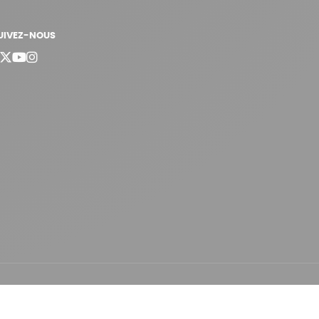
UIVEZ-NOUS
bergement vert certifié ISO14001 propulsé avec
par Infomaniak