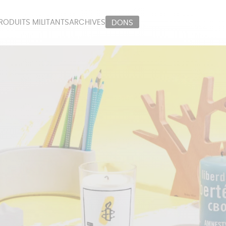
RODUITS MILITANTS
ARCHIVES
DONS
ORT
PAPETERIE
LI
OUX
ÉPICERIE
MA