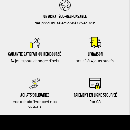
DONS
TOUT
Un achat éco-responsable
des produits sélectionnés avec soin
Garantie satisfait ou remboursé
Livraison
14 jours pour changer d'avis
sous 1 à 4 jours ouvrés
Achats solidaires
Paiement en ligne sécurisé
Vos achats financent nos
Par CB
actions