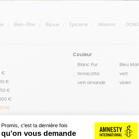
ux
Bien-Être
Bijoux
Épicerie
Maison
DON
Couleur
Blanc Pur
Bleu Mar
0 €
terracotta
vert
100 €
vert amande
violet
150 €
 200 €
 200€