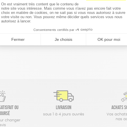
réinitialiser les filtres
atisfait ou
Livraison
Achats s
oursé
sous 1 à 4 jours ouvrés
Vos achats
nos a
our changer
avis