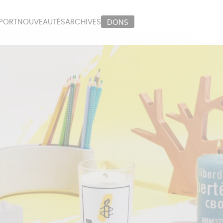
PORT
NOUVEAUTÉS
ARCHIVES
DONS
ORT
PAPETERIE
LI
OUX
ÉPICERIE
MA