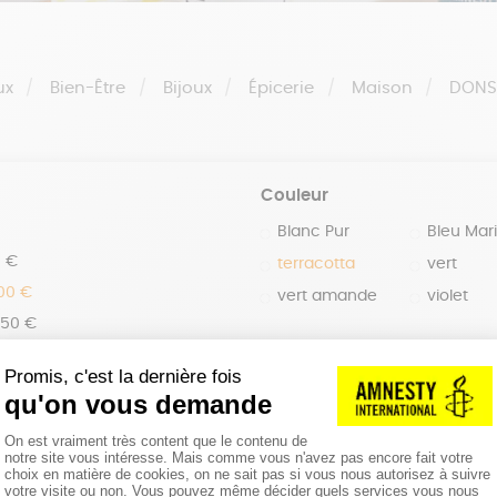
ux
Bien-Être
Bijoux
Épicerie
Maison
DON
Couleur
Blanc Pur
Bleu Mar
0 €
terracotta
vert
100 €
vert amande
violet
150 €
 200 €
 200€