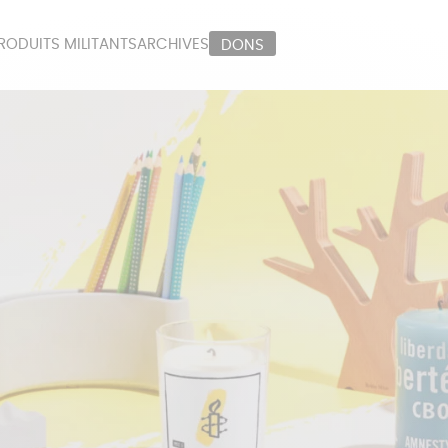
RODUITS MILITANTS
ARCHIVES
DONS
ORT
PAPETERIE
LI
OUX
ÉPICERIE
MA