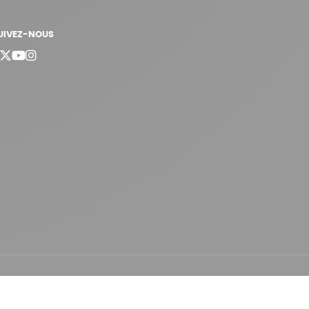
UIVEZ-NOUS
bergement vert certifié ISO14001 propulsé avec
par Infomaniak