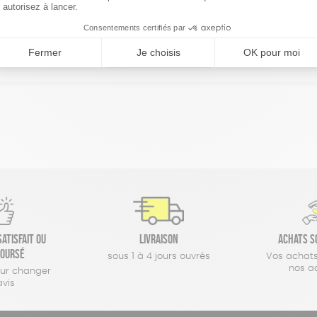
réinitialiser les filtres
atisfait ou
Livraison
Achats s
oursé
sous 1 à 4 jours ouvrés
Vos achats
nos a
our changer
avis