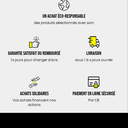
DONS
TOUT
Un achat éco-responsable
des produits sélectionnés avec soin
Garantie satisfait ou remboursé
Livraison
14 jours pour changer d'avis
sous 1 à 4 jours ouvrés
Achats solidaires
Paiement en ligne sécurisé
Vos achats financent nos
Par CB
actions