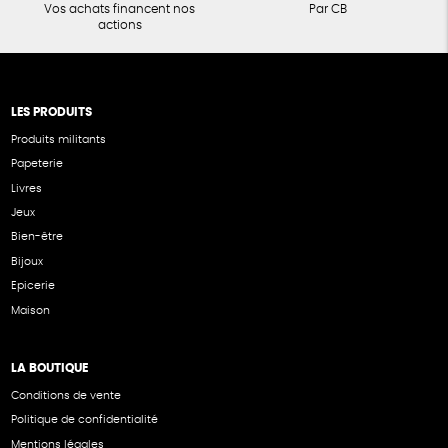
Vos achats financent nos
Par CB
actions
LES PRODUITS
Produits militants
Papeterie
Livres
Jeux
Bien-être
Bijoux
Epicerie
Maison
LA BOUTIQUE
Conditions de vente
Politique de confidentialité
Mentions légales