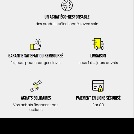
DONS
TOUT
Un achat éco-responsable
des produits sélectionnés avec soin
Garantie satisfait ou remboursé
Livraison
14 jours pour changer d'avis
sous 1 à 4 jours ouvrés
Achats solidaires
Paiement en ligne sécurisé
Vos achats financent nos
Par CB
actions