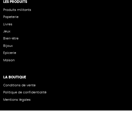
LES PRODUITS
Produits militants
Papeterie
Livres
Jeux
Bien-être
Bijoux
Epicerie
Maison
LA BOUTIQUE
Conditions de vente
Politique de confidentialité
Mentions légales
NOS PARTENAIRES
Cartes éthiKdo