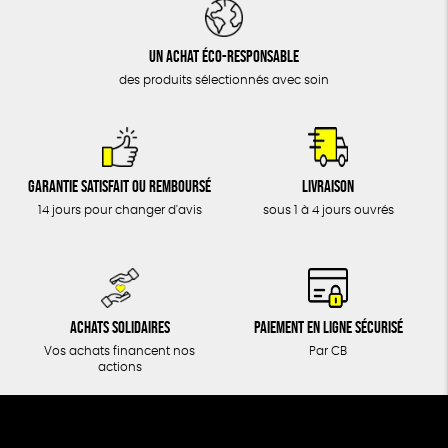
DONS
TOUT
Un achat éco-responsable
des produits sélectionnés avec soin
Garantie satisfait ou remboursé
Livraison
14 jours pour changer d'avis
sous 1 à 4 jours ouvrés
Achats solidaires
Paiement en ligne sécurisé
Vos achats financent nos
Par CB
actions