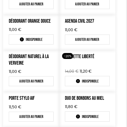
Ajouter au panier
Ajouter au panier
DÉODORANT ORANGE DOUCE
AGENDA CIVIL 2027
11,00
€
11,00
€
Indisponible
Ajouter au panier
DÉODORANT NATUREL À LA
POCHETTE LIBERTÉ
-20%
VERVEINE
Le
Le
14,00
€
11,20
€
11,00
€
prix
prix
Ajouter au panier
Indisponible
initial
actuel
était :
est :
14,00€.
11,20€.
PORTE STYLO AIF
DUO DE BONBONS AU MIEL
11,80
€
11,50
€
Ajouter au panier
Indisponible