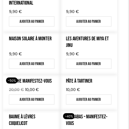
INTERNATIONAL
9,90
€
9,90
€
Ajouter au panier
Ajouter au panier
MAISON SOLAIRE À MONTER
LES AVENTURES DE MIYA ET
JINU
9,90
€
9,90
€
Ajouter au panier
Ajouter au panier
AFFICHE MANIFESTEZ-VOUS
PÂTE À TARTINER
-50%
Le
Le
20,00
€
10,00
€
10,00
€
prix
prix
Ajouter au panier
Ajouter au panier
initial
actuel
était :
est :
20,00€.
10,00€.
BAUME À LÈVRES
SAC CABAS – MANIFESTEZ-
-40%
COQUELICOT
VOUS