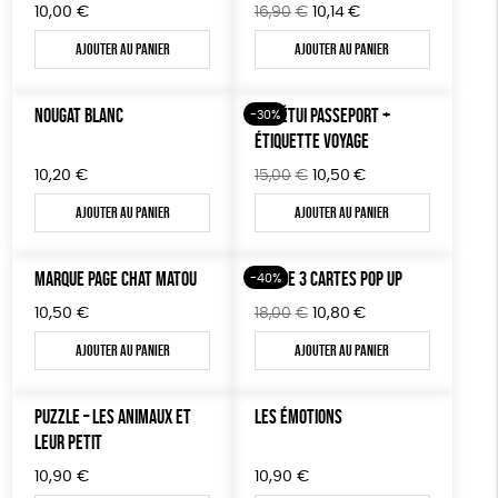
Le
Le
10,00
€
16,90
€
10,14
€
prix
prix
Ajouter au panier
Ajouter au panier
initial
actuel
était :
est :
16,90€.
10,14€.
NOUGAT BLANC
LOT ÉTUI PASSEPORT +
-30%
ÉTIQUETTE VOYAGE
Le
Le
10,20
€
15,00
€
10,50
€
prix
prix
Ajouter au panier
Ajouter au panier
initial
actuel
était :
est :
15,00€.
10,50€.
MARQUE PAGE CHAT MATOU
LOT DE 3 CARTES POP UP
-40%
Le
Le
10,50
€
18,00
€
10,80
€
prix
prix
Ajouter au panier
Ajouter au panier
initial
actuel
était :
est :
18,00€.
10,80€.
PUZZLE – LES ANIMAUX ET
LES ÉMOTIONS
LEUR PETIT
10,90
€
10,90
€