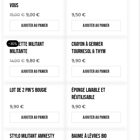
VOUS
Le
Le
15,00
€
9,00
€
9,50
€
prix
prix
Ajouter au panier
Ajouter au panier
initial
actuel
était :
est :
15,00€.
9,00€.
POCHETTE MILITANT
CRAYON À GERMER
-30%
MILITANTE
TOURNESOL & THYM
Le
Le
14,00
€
9,80
€
9,90
€
prix
prix
Ajouter au panier
Ajouter au panier
initial
actuel
était :
est :
14,00€.
9,80€.
LOT DE 2 PIN’S BOUGIE
ÉPONGE LAVABLE ET
RÉUTILISABLE
9,90
€
9,90
€
Ajouter au panier
Ajouter au panier
STYLO MILITANT AMNESTY
BAUME À LÈVRES BIO