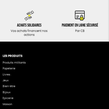
Achats solidaires
Paiement en ligne sécurisé
Vos achats financent nos
Par CB
actions
LES PRODUITS
Produits militants
Papeterie
Livres
Jeux
Bien-être
Bijoux
Epicerie
Maison