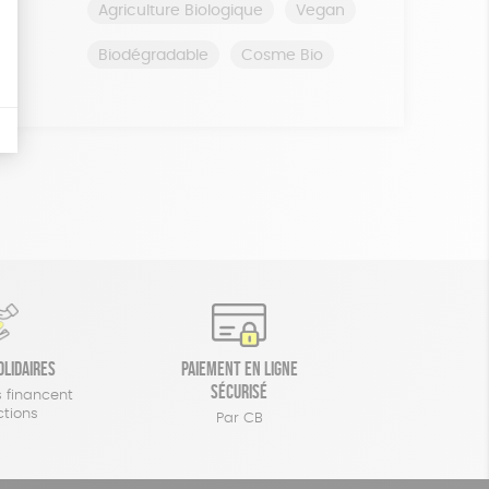
Agriculture Biologique
Vegan
Biodégradable
Cosme Bio
olidaires
Paiement en ligne
sécurisé
 financent
ctions
Par CB