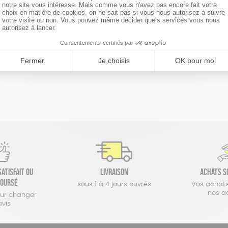
réinitialiser les filtres
atisfait ou
Livraison
Achats s
oursé
sous 1 à 4 jours ouvrés
Vos achats
nos a
our changer
avis