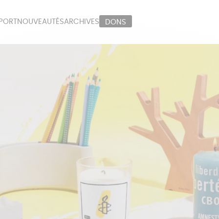
PORT
NOUVEAUTÉS
ARCHIVES
DONS
ORT
PAPETERIE
LI
OUX
ÉPICERIE
MA