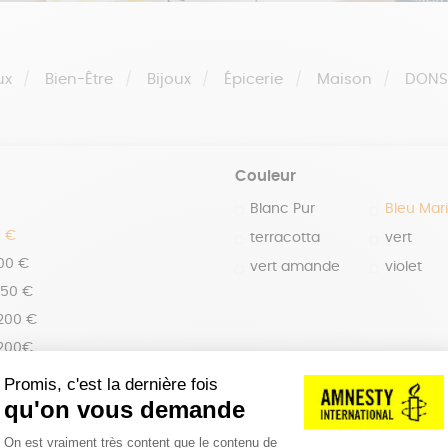
ux
Bien-Être
Bijoux
Épicerie
Maison
DON
Couleur
Blanc Pur
Bleu Mar
0 €
terracotta
vert
100 €
vert amande
violet
150 €
 200 €
 200€