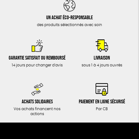
DONS
TOUT
Un achat éco-responsable
des produits sélectionnés avec soin
Garantie satisfait ou remboursé
Livraison
14 jours pour changer d'avis
sous 1 à 4 jours ouvrés
Achats solidaires
Paiement en ligne sécurisé
Vos achats financent nos
Par CB
actions