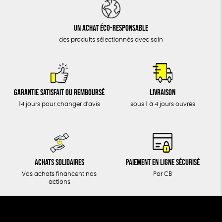
DONS
TOUT
Un achat éco-responsable
des produits sélectionnés avec soin
Garantie satisfait ou remboursé
Livraison
14 jours pour changer d'avis
sous 1 à 4 jours ouvrés
Achats solidaires
Paiement en ligne sécurisé
Vos achats financent nos
Par CB
actions