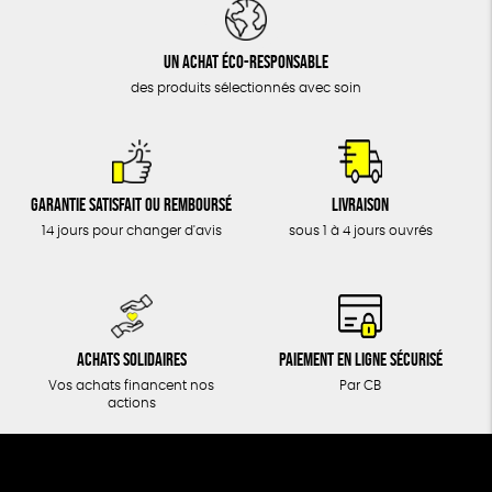
DONS
TOUT
Un achat éco-responsable
des produits sélectionnés avec soin
Garantie satisfait ou remboursé
Livraison
14 jours pour changer d'avis
sous 1 à 4 jours ouvrés
Achats solidaires
Paiement en ligne sécurisé
Vos achats financent nos
Par CB
actions