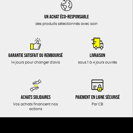
DONS
TOUT
Un achat éco-responsable
des produits sélectionnés avec soin
Garantie satisfait ou remboursé
Livraison
14 jours pour changer d'avis
sous 1 à 4 jours ouvrés
Achats solidaires
Paiement en ligne sécurisé
Vos achats financent nos
Par CB
actions