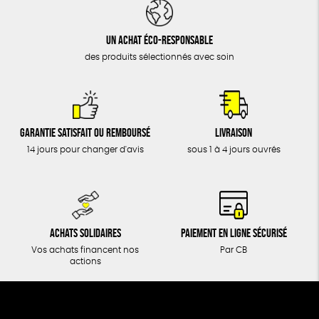
DONS
TOUT
Un achat éco-responsable
des produits sélectionnés avec soin
Garantie satisfait ou remboursé
Livraison
14 jours pour changer d'avis
sous 1 à 4 jours ouvrés
Achats solidaires
Paiement en ligne sécurisé
Vos achats financent nos
Par CB
actions