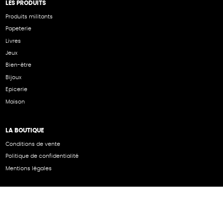
LES PRODUITS
Produits militants
Papeterie
Livres
Jeux
Bien-être
Bijoux
Epicerie
Maison
LA BOUTIQUE
Conditions de vente
Politique de confidentialité
Mentions légales
NOS PARTENAIRES
Cartes éthiKdo