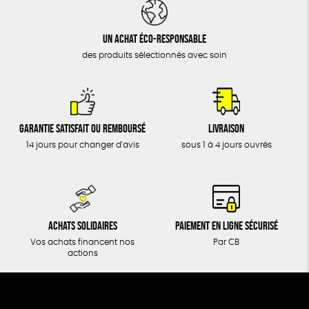
DONS
TOUT
Un achat éco-responsable
des produits sélectionnés avec soin
Garantie satisfait ou remboursé
Livraison
14 jours pour changer d'avis
sous 1 à 4 jours ouvrés
Achats solidaires
Paiement en ligne sécurisé
Vos achats financent nos
Par CB
actions