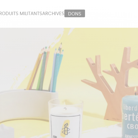
RODUITS MILITANTS
ARCHIVES
DONS
ORT
PAPETERIE
LI
OUX
ÉPICERIE
MA