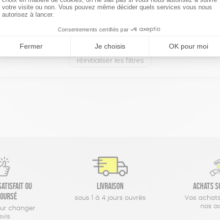
réinitialiser les filtres
atisfait ou
Livraison
Achats s
oursé
sous 1 à 4 jours ouvrés
Vos achats
nos a
our changer
avis