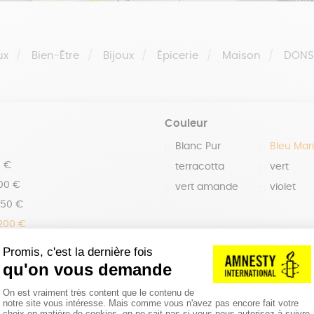
ux
Bien-Être
Bijoux
Épicerie
Maison
DON
Couleur
Blanc Pur
Bleu Mar
0 €
terracotta
vert
100 €
vert amande
violet
150 €
 200 €
 200€