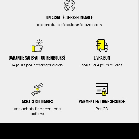
DONS
TOUT
Un achat éco-responsable
des produits sélectionnés avec soin
Garantie satisfait ou remboursé
Livraison
14 jours pour changer d'avis
sous 1 à 4 jours ouvrés
Achats solidaires
Paiement en ligne sécurisé
Vos achats financent nos
Par CB
actions