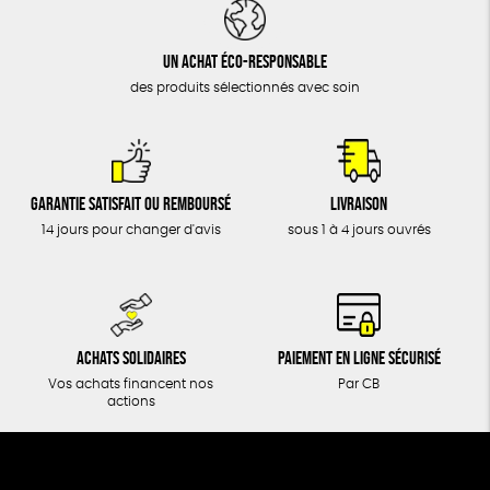
DONS
TOUT
Un achat éco-responsable
des produits sélectionnés avec soin
Garantie satisfait ou remboursé
Livraison
14 jours pour changer d'avis
sous 1 à 4 jours ouvrés
Achats solidaires
Paiement en ligne sécurisé
Vos achats financent nos
Par CB
actions