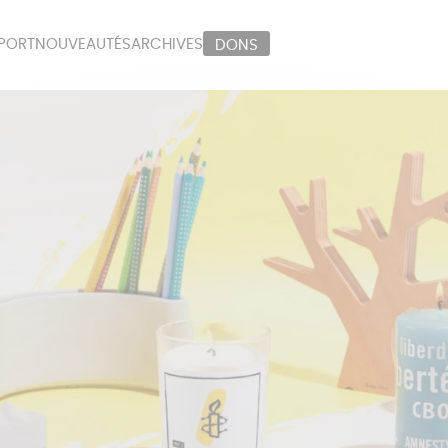
PORT
NOUVEAUTÉS
ARCHIVES
DONS
ORT
PAPETERIE
LI
OUX
ÉPICERIE
MA