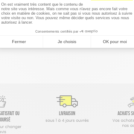
réinitialiser les filtres
atisfait ou
Livraison
Achats s
oursé
sous 1 à 4 jours ouvrés
Vos achats
nos a
our changer
avis