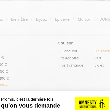
ux
Bien-Être
Bijoux
Épicerie
Maison
DON
Couleur
Blanc Pur
Bleu Mar
0 €
terracotta
vert
100 €
vert amande
violet
150 €
 200 €
 200€