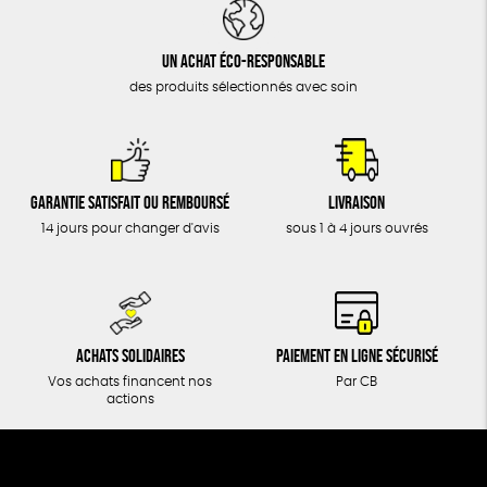
DONS
TOUT
Un achat éco-responsable
des produits sélectionnés avec soin
Garantie satisfait ou remboursé
Livraison
14 jours pour changer d'avis
sous 1 à 4 jours ouvrés
Achats solidaires
Paiement en ligne sécurisé
Vos achats financent nos
Par CB
actions