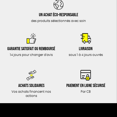
DONS
TOUT
Un achat éco-responsable
des produits sélectionnés avec soin
Garantie satisfait ou remboursé
Livraison
14 jours pour changer d'avis
sous 1 à 4 jours ouvrés
Achats solidaires
Paiement en ligne sécurisé
Vos achats financent nos
Par CB
actions