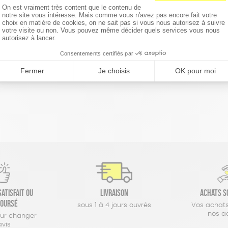
réinitialiser les filtres
atisfait ou
Livraison
Achats s
oursé
sous 1 à 4 jours ouvrés
Vos achats
nos a
our changer
avis