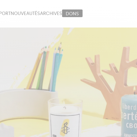
PORT
NOUVEAUTÉS
ARCHIVES
DONS
ORT
PAPETERIE
LI
OUX
ÉPICERIE
MA