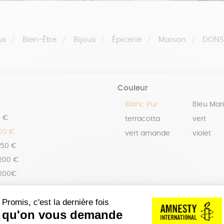
ux
Bien-Être
Bijoux
Épicerie
Maison
DON
Couleur
Blanc Pur
Bleu Mar
0 €
terracotta
vert
100 €
vert amande
violet
150 €
 200 €
 200€