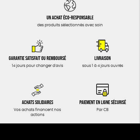
DONS
TOUT
Un achat éco-responsable
des produits sélectionnés avec soin
Garantie satisfait ou remboursé
Livraison
14 jours pour changer d'avis
sous 1 à 4 jours ouvrés
Achats solidaires
Paiement en ligne sécurisé
Vos achats financent nos
Par CB
actions