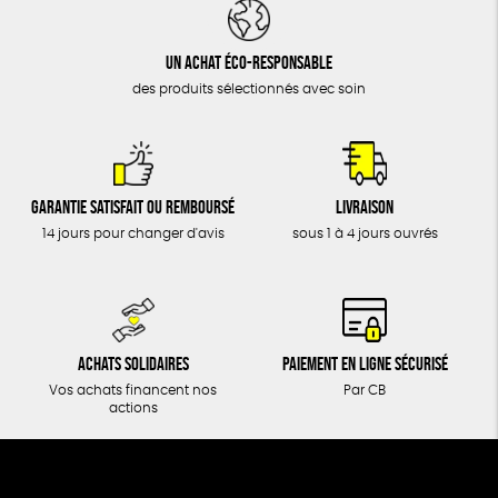
DONS
TOUT
Un achat éco-responsable
des produits sélectionnés avec soin
Garantie satisfait ou remboursé
Livraison
14 jours pour changer d'avis
sous 1 à 4 jours ouvrés
Achats solidaires
Paiement en ligne sécurisé
Vos achats financent nos
Par CB
actions