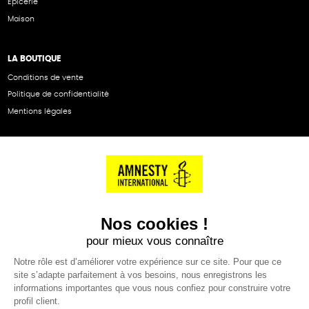
Epicerie
Maison
LA BOUTIQUE
Conditions de vente
Politique de confidentialité
Mentions légales
NOS PARTENAIRES
Cartes éthiKdo
SERVICE CLIENT
Questions fréquentes
Suivi de commande
Nous contacter
Renvoyer des articles