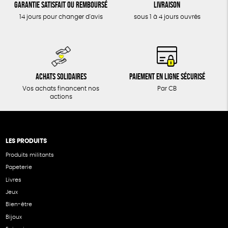
Garantie satisfait ou remboursé
Livraison
14 jours pour changer d'avis
sous 1 à 4 jours ouvrés
Achats solidaires
Paiement en ligne sécurisé
Vos achats financent nos
Par CB
actions
LES PRODUITS
Produits militants
Papeterie
Livres
Jeux
Bien-être
Bijoux