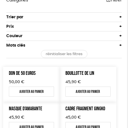
Catégories
Filtrer
PRODUITS MILITANTS
Trier par
Par défaut
PAPETERIE
Prix
Popularité
Tous
LIVRES
Couleur
Nouveauté
0 € - 50 €
Blanc Pur
Bleu Marine
LIVRES ADULTES
Mots clés
Prix : du - cher au + cher
50 € - 100 €
terracotta
vert
Prix : du + cher au - cher
LIVRES ADOLESCENTS
réinitialiser les filtres
100 € - 150 €
Vegan
Biodégradable
Cosme Bio
FSC
vert amande
violet
Disponibilité
150 € - 200 €
LIVRES ENFANTS
Fabrication artisanale
Oeko-Tex
PEFC
Plus de 200€
DON DE 50 EUROS
BOUILLOTTE DE LIN
JEUX
Fabriqué en Espagne
Recyclé
Textile Bio
50,00
€
45,90
€
BIEN-ÊTRE
Social
ESAT
GOTS
Fabriqué en Europe
Ajouter au panier
Ajouter au panier
BIJOUX
Fabriqué en France
Agriculture Biologique
MASQUE D’AMARANTE
CADRE FRAGMENT GINGKO
ÉPICERIE
45,90
€
45,00
€
MAISON
Ajouter au panier
Ajouter au panier