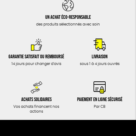
DONS
TOUT
Un achat éco-responsable
des produits sélectionnés avec soin
Garantie satisfait ou remboursé
Livraison
14 jours pour changer d'avis
sous 1 à 4 jours ouvrés
Achats solidaires
Paiement en ligne sécurisé
Vos achats financent nos
Par CB
actions