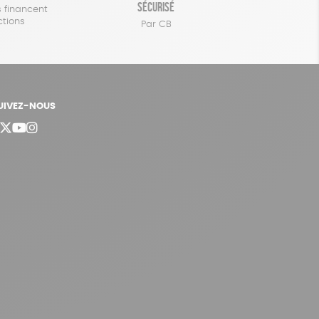
sécurisé
 financent
ctions
Par CB
UIVEZ-NOUS