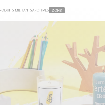
RODUITS MILITANTS
ARCHIVES
DONS
ORT
PAPETERIE
LI
OUX
ÉPICERIE
MA