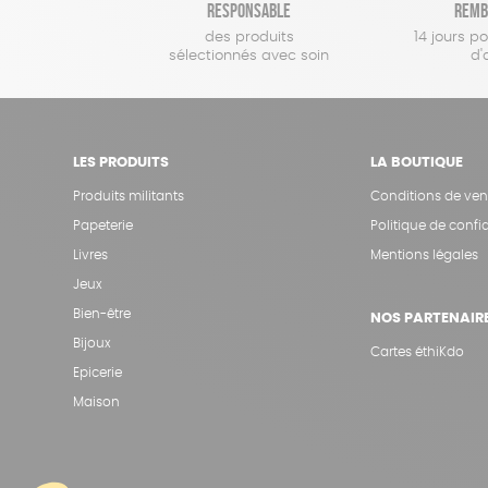
responsable
remb
des produits
14 jours p
sélectionnés avec soin
d'
LES PRODUITS
LA BOUTIQUE
Produits militants
Conditions de ven
Papeterie
Politique de confid
Livres
Mentions légales
Jeux
Bien-être
NOS PARTENAIR
Bijoux
Cartes éthiKdo
Epicerie
Maison