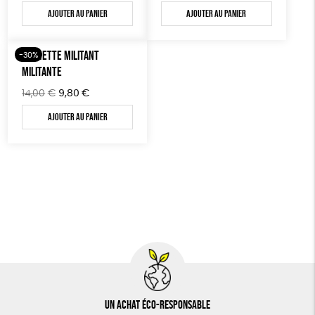
DONS
Ajouter au panier
Ajouter au panier
TOUT
POCHETTE MILITANT
-30%
MILITANTE
Le
Le
14,00
€
9,80
€
prix
prix
Ajouter au panier
initial
actuel
était :
est :
14,00€.
9,80€.
Un achat éco-responsable