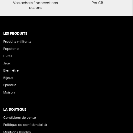
Vos achats financent nos
Par CB
actions
LES PRODUITS
Produits militants
Papeterie
Livres
Jeux
Bien-être
Bijoux
Epicerie
Maison
LA BOUTIQUE
Conditions de vente
Politique de confidentialité
Mentions légales