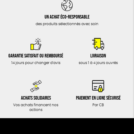
DONS
TOUT
Un achat éco-responsable
des produits sélectionnés avec soin
Garantie satisfait ou remboursé
Livraison
14 jours pour changer d'avis
sous 1 à 4 jours ouvrés
Achats solidaires
Paiement en ligne sécurisé
Vos achats financent nos
Par CB
actions