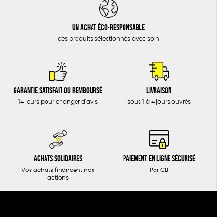
DONS
TOUT
Un achat éco-responsable
des produits sélectionnés avec soin
Garantie satisfait ou remboursé
Livraison
14 jours pour changer d'avis
sous 1 à 4 jours ouvrés
Achats solidaires
Paiement en ligne sécurisé
Vos achats financent nos
Par CB
actions