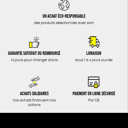
DONS
TOUT
Un achat éco-responsable
des produits sélectionnés avec soin
Garantie satisfait ou remboursé
Livraison
14 jours pour changer d'avis
sous 1 à 4 jours ouvrés
Achats solidaires
Paiement en ligne sécurisé
Vos achats financent nos
Par CB
actions