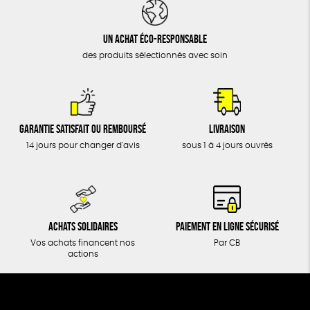
DONS
TOUT
Un achat éco-responsable
des produits sélectionnés avec soin
Garantie satisfait ou remboursé
Livraison
14 jours pour changer d'avis
sous 1 à 4 jours ouvrés
Achats solidaires
Paiement en ligne sécurisé
Vos achats financent nos
Par CB
actions