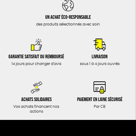
DONS
TOUT
Un achat éco-responsable
des produits sélectionnés avec soin
Garantie satisfait ou remboursé
Livraison
14 jours pour changer d'avis
sous 1 à 4 jours ouvrés
Achats solidaires
Paiement en ligne sécurisé
Vos achats financent nos
Par CB
actions