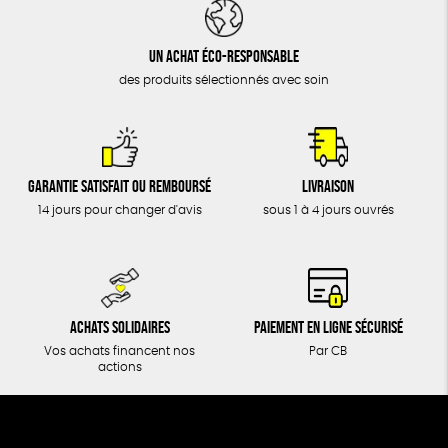
DONS
TOUT
Un achat éco-responsable
des produits sélectionnés avec soin
Garantie satisfait ou remboursé
Livraison
14 jours pour changer d'avis
sous 1 à 4 jours ouvrés
Achats solidaires
Paiement en ligne sécurisé
Vos achats financent nos
Par CB
actions