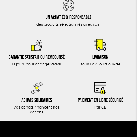
DONS
TOUT
Un achat éco-responsable
des produits sélectionnés avec soin
Garantie satisfait ou remboursé
Livraison
14 jours pour changer d'avis
sous 1 à 4 jours ouvrés
Achats solidaires
Paiement en ligne sécurisé
Vos achats financent nos
Par CB
actions