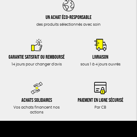
DONS
TOUT
Un achat éco-responsable
des produits sélectionnés avec soin
Garantie satisfait ou remboursé
Livraison
14 jours pour changer d'avis
sous 1 à 4 jours ouvrés
Achats solidaires
Paiement en ligne sécurisé
Vos achats financent nos
Par CB
actions