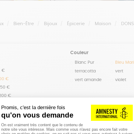
ux
Bien-Être
Bijoux
Épicerie
Maison
DON
Couleur
Blanc Pur
Bleu Mar
0 €
terracotta
vert
100 €
vert amande
violet
150 €
 200 €
 200€