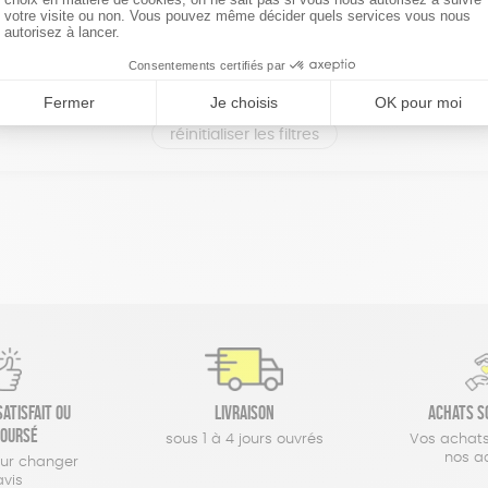
réinitialiser les filtres
atisfait ou
Livraison
Achats s
oursé
sous 1 à 4 jours ouvrés
Vos achats
nos a
our changer
avis