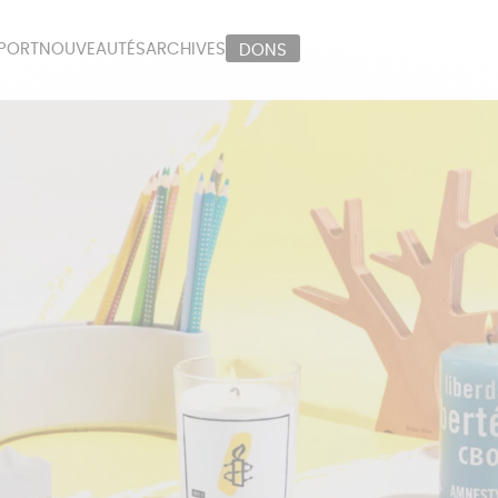
PORT
NOUVEAUTÉS
ARCHIVES
DONS
ORT
PAPETERIE
LI
OUX
ÉPICERIE
MA