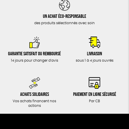
DONS
TOUT
Un achat éco-responsable
des produits sélectionnés avec soin
Garantie satisfait ou remboursé
Livraison
14 jours pour changer d'avis
sous 1 à 4 jours ouvrés
Achats solidaires
Paiement en ligne sécurisé
Vos achats financent nos
Par CB
actions