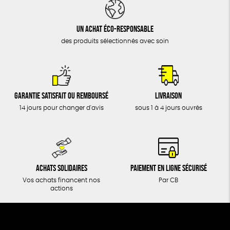
DONS
TOUT
Un achat éco-responsable
des produits sélectionnés avec soin
Garantie satisfait ou remboursé
Livraison
14 jours pour changer d'avis
sous 1 à 4 jours ouvrés
Achats solidaires
Paiement en ligne sécurisé
Vos achats financent nos
Par CB
actions