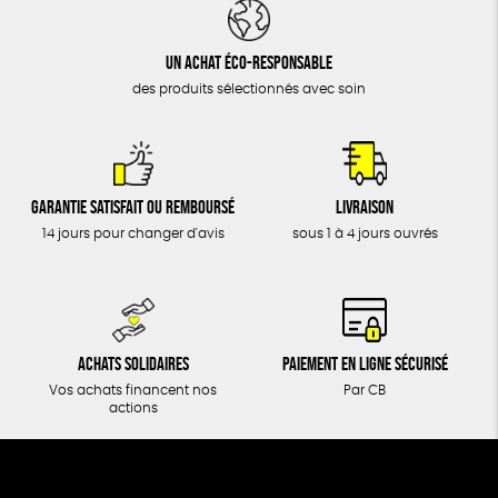
DONS
TOUT
Un achat éco-responsable
des produits sélectionnés avec soin
Garantie satisfait ou remboursé
Livraison
14 jours pour changer d'avis
sous 1 à 4 jours ouvrés
Achats solidaires
Paiement en ligne sécurisé
Vos achats financent nos
Par CB
actions