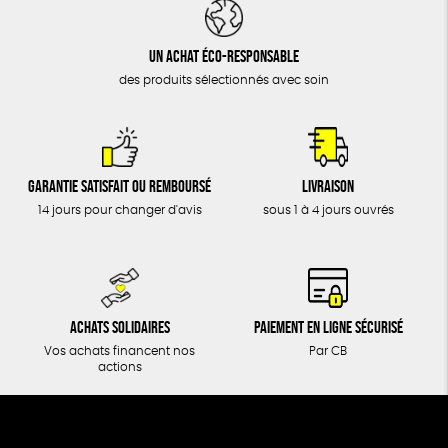
DONS
TOUT
Un achat éco-responsable
des produits sélectionnés avec soin
Garantie satisfait ou remboursé
Livraison
14 jours pour changer d'avis
sous 1 à 4 jours ouvrés
Achats solidaires
Paiement en ligne sécurisé
Vos achats financent nos
Par CB
actions