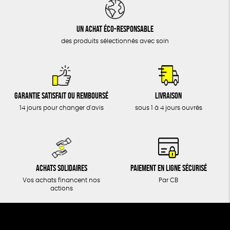
DONS
TOUT
Un achat éco-responsable
des produits sélectionnés avec soin
Garantie satisfait ou remboursé
Livraison
14 jours pour changer d'avis
sous 1 à 4 jours ouvrés
Achats solidaires
Paiement en ligne sécurisé
Vos achats financent nos
Par CB
actions