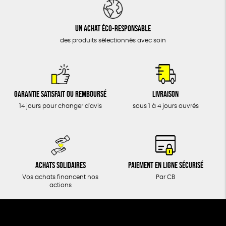
DONS
TOUT
Un achat éco-responsable
des produits sélectionnés avec soin
Garantie satisfait ou remboursé
Livraison
14 jours pour changer d'avis
sous 1 à 4 jours ouvrés
Achats solidaires
Paiement en ligne sécurisé
Vos achats financent nos
Par CB
actions