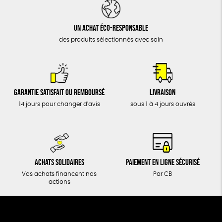
DONS
TOUT
Un achat éco-responsable
des produits sélectionnés avec soin
Garantie satisfait ou remboursé
Livraison
14 jours pour changer d'avis
sous 1 à 4 jours ouvrés
Achats solidaires
Paiement en ligne sécurisé
Vos achats financent nos
Par CB
actions