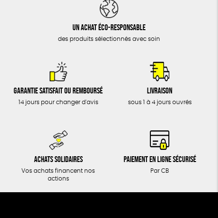
DONS
TOUT
Un achat éco-responsable
des produits sélectionnés avec soin
Garantie satisfait ou remboursé
Livraison
14 jours pour changer d'avis
sous 1 à 4 jours ouvrés
Achats solidaires
Paiement en ligne sécurisé
Vos achats financent nos
Par CB
actions