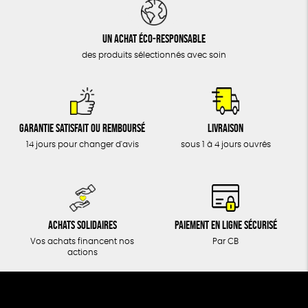
DONS
TOUT
Un achat éco-responsable
des produits sélectionnés avec soin
Garantie satisfait ou remboursé
Livraison
14 jours pour changer d'avis
sous 1 à 4 jours ouvrés
Achats solidaires
Paiement en ligne sécurisé
Vos achats financent nos
Par CB
actions