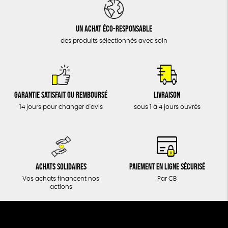
DONS
TOUT
Un achat éco-responsable
des produits sélectionnés avec soin
Garantie satisfait ou remboursé
Livraison
14 jours pour changer d'avis
sous 1 à 4 jours ouvrés
Achats solidaires
Paiement en ligne sécurisé
Vos achats financent nos
Par CB
actions